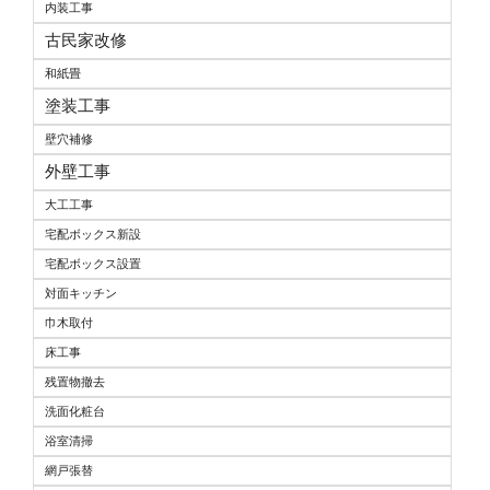
内装工事
古民家改修
和紙畳
塗装工事
壁穴補修
外壁工事
大工工事
宅配ボックス新設
宅配ボックス設置
対面キッチン
巾木取付
床工事
残置物撤去
洗面化粧台
浴室清掃
網戸張替