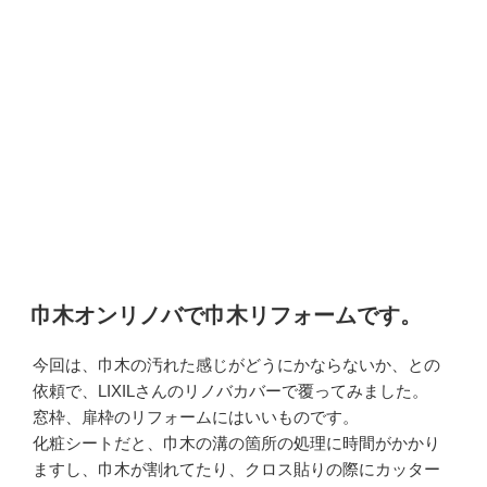
投
巾木オンリノバで巾木リフォームです。
稿
日:
今回は、巾木の汚れた感じがどうにかならないか、との
依頼で、LIXILさんのリノバカバーで覆ってみました。
窓枠、扉枠のリフォームにはいいものです。
化粧シートだと、巾木の溝の箇所の処理に時間がかかり
ますし、巾木が割れてたり、クロス貼りの際にカッター