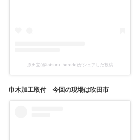
原田立(@tatsuru_harada)がシェアした投稿
投
巾木加工取付 今回の現場は吹田市
稿
日: