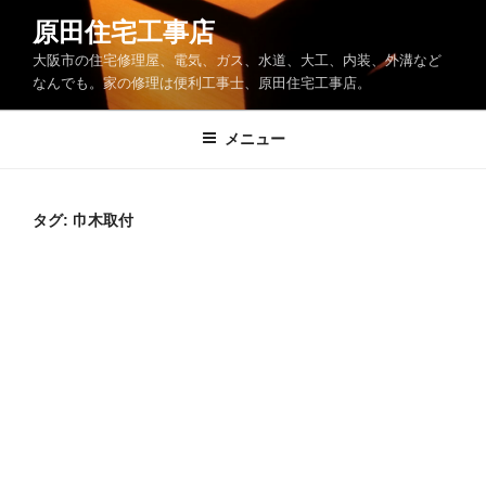
コ
原田住宅工事店
ン
大阪市の住宅修理屋、電気、ガス、水道、大工、内装、外溝など
テ
なんでも。家の修理は便利工事士、原田住宅工事店。
ン
ツ
メニュー
へ
ス
キ
ッ
タグ:
巾木取付
プ