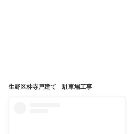
投
生野区林寺戸建て 駐車場工事
稿
日: