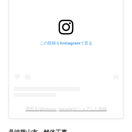
この投稿をInstagramで見る
原田立(@tatsuru_harada)がシェアした投稿
投