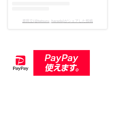
原田立(@tatsuru_harada)がシェアした投稿