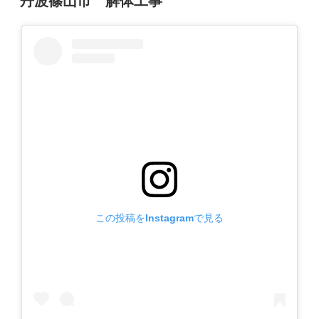
丹波篠山市 解体工事
稿
日:
この投稿をInstagramで見る