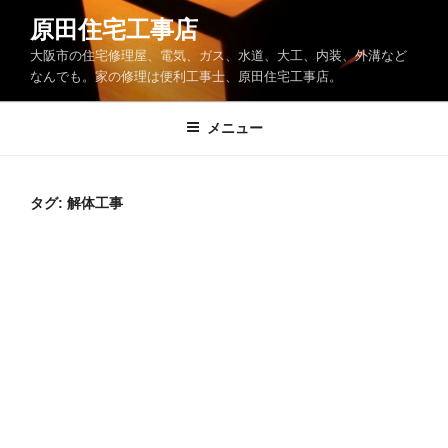
コ
原田住宅工事店
ン
大阪市の住宅修理屋、電気、ガス、水道、大工、内装、外溝など
テ
なんでも。家の修理は便利工事士、原田住宅工事店。
ン
ツ
メニュー
へ
ス
キ
ッ
タグ:
解体工事
プ