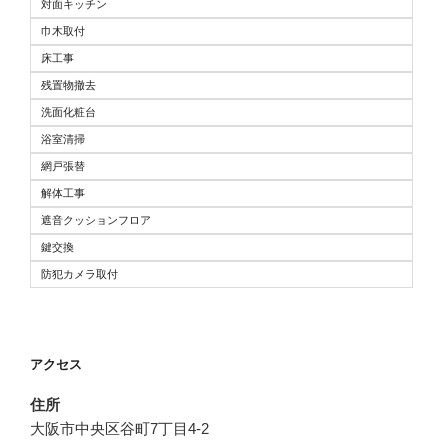
対面キッチン
巾木取付
床工事
残置物撤去
洗面化粧台
浴室清掃
網戸張替
解体工事
遮音クッションフロア
鍵交換
防犯カメラ取付
アクセス
住所
大阪市中央区谷町7丁目4-2