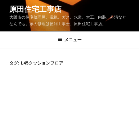
コ
原田住宅工事店
ン
大阪市の住宅修理屋、電気、ガス、水道、大工、内装、外溝など
テ
なんでも。家の修理は便利工事士、原田住宅工事店。
ン
ツ
メニュー
へ
ス
キ
ッ
タグ:
L45クッションフロア
プ