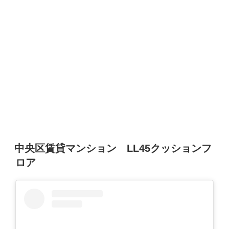
投
中央区賃貸マンション LL45クッションフ
稿
ロア
日: