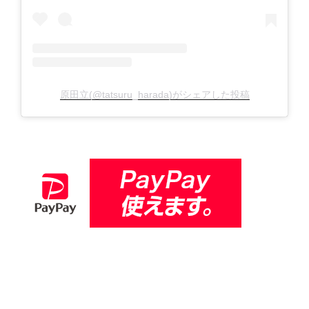
原田立(@tatsuru_harada)がシェアした投稿