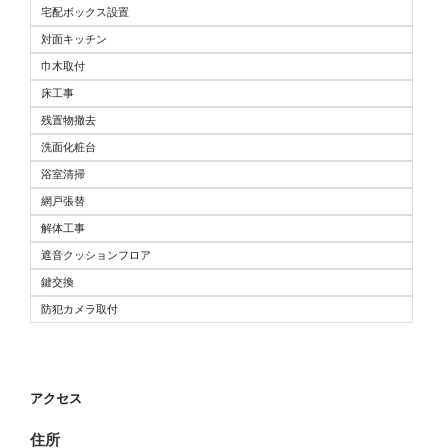
宅配ボックス設置
対面キッチン
巾木取付
床工事
残置物撤去
洗面化粧台
浴室清掃
網戸張替
解体工事
遮音クッションフロア
鍵交換
防犯カメラ取付
アクセス
住所