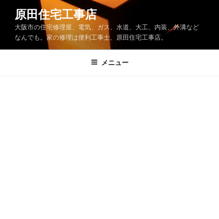
コ
原田住宅工事店
ン
大阪市の住宅修理屋、電気、ガス、水道、大工、内装、外溝など
テ
なんでも。家の修理は便利工事士、原田住宅工事店。
ン
ツ
メニュー
へ
ス
キ
ッ
プ