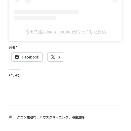
原田立(@tatsuru_harada)がシェアした投稿
共有:
Facebook
X
いいね:
タ
クエン酸湿布
、
ハウスクリーニング
、
浴室清掃
グ