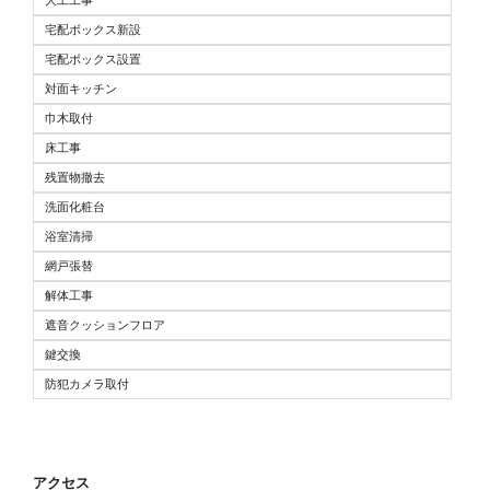
大工工事
宅配ボックス新設
宅配ボックス設置
対面キッチン
巾木取付
床工事
残置物撤去
洗面化粧台
浴室清掃
網戸張替
解体工事
遮音クッションフロア
鍵交換
防犯カメラ取付
アクセス