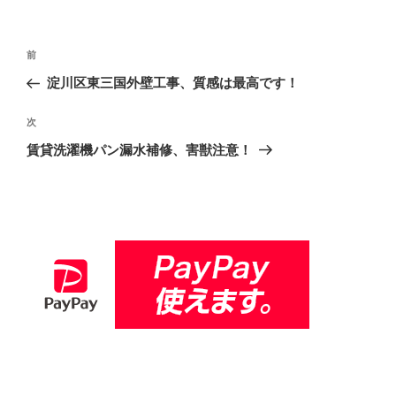
投
前
前
稿
の
淀川区東三国外壁工事、質感は最高です！
ナ
投
ビ
稿
次
次
ゲ
の
賃貸洗濯機パン漏水補修、害獣注意！
投
ー
稿
シ
ョ
ン